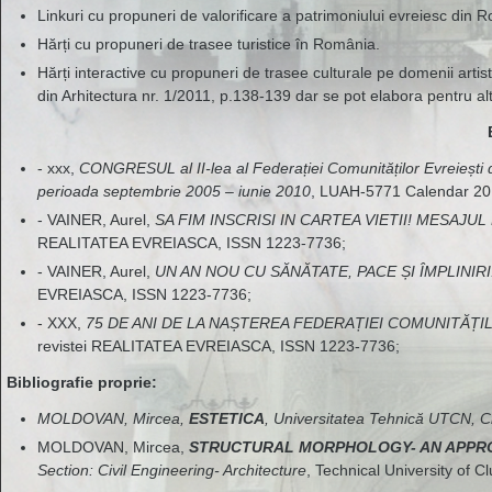
Linkuri cu propuneri de valorificare a patrimoniului evreiesc din 
Hărți cu propuneri de trasee turistice în România.
Hărți interactive cu propuneri de trasee culturale pe domenii artis
din Arhitectura nr. 1/2011, p.138-139 dar se pot elabora pentru alte 
- xxx,
CONGRESUL al II-lea al Federației Comunităților Evreieșt
perioada septembrie 2005 – iunie 2010
, LUAH-5771 Calendar 20
- VAINER, Aurel,
SA FIM INSCRISI IN CARTEA VIETII! MESAJU
REALITATEA EVREIASCA, ISSN 1223-7736;
- VAINER, Aurel,
UN AN NOU CU SĂNĂTATE, PACE ȘI ÎMPLINIRI
EVREIASCA, ISSN 1223-7736;
- XXX,
75 DE ANI DE LA NAȘTEREA FEDERAȚIEI COMUNITĂȚI
revistei REALITATEA EVREIASCA, ISSN 1223-7736;
Bibliografie proprie:
MOLDOVAN, Mircea,
ESTETICA
, Universitatea Tehnică UTCN, C
MOLDOVAN, Mircea,
STRUCTURAL MORPHOLOGY- AN APPRO
Section: Civil Engineering- Architecture
, Technical University of C