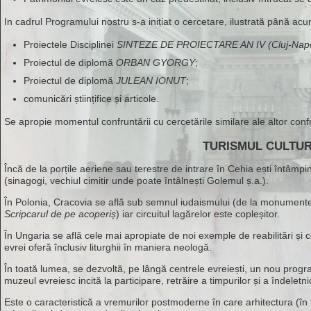
In cadrul Programului nostru s-a inițiat o cercetare, ilustrată până ac
Proiectele Disciplinei
SINTEZE DE PROIECTARE AN IV (Cluj-Napoca 
Proiectul de diplomă
ORBAN GYORGY
;
Proiectul de diplomă
JULEAN IONUT
;
comunicări științifice și articole.
Se apropie momentul confruntării cu cercetările similare ale altor confrați
TURISMUL CULTUR
Încă de la porțile aeriene sau terestre de intrare în Cehia ești întâmpi
(sinagogi, vechiul cimitir unde poate întâlnești Golemul ș.a.).
În Polonia, Cracovia se află sub semnul iudaismului (de la monumentele
Scripcarul de pe acoperiș
) iar circuitul lagărelor este copleșitor.
În Ungaria se află cele mai apropiate de noi exemple de reabilitări și c
evrei oferă înclusiv liturghii în maniera neologă.
În toată lumea, se dezvoltă, pe lângă centrele evreiești, un nou prog
muzeul evreiesc incită la participare, retrăire a timpurilor și a îndeletni
Este o caracteristică a vremurilor postmoderne în care arhitectura (în 