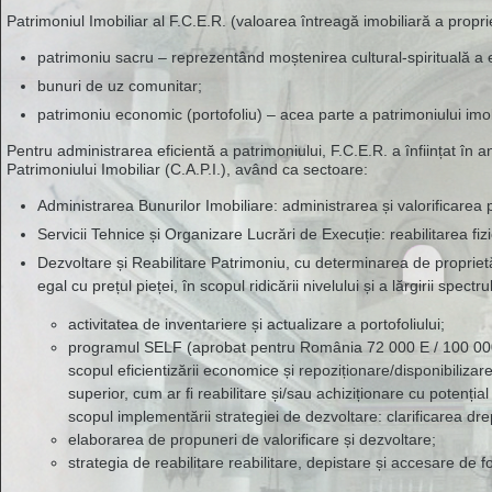
Patrimoniul Imobiliar al F.C.E.R. (valoarea întreagă imobiliară a proprie
patrimoniu sacru – reprezentând moștenirea cultural-spirituală a ev
bunuri de uz comunitar;
patrimoniu economic (portofoliu) – acea parte a patrimoniului imobi
Pentru administrarea eficientă a patrimoniului, F.C.E.R. a înființat în
Patrimoniului Imobiliar (C.A.P.I.), având ca sectoare:
Administrarea Bunurilor Imobiliare: administrarea și valorificarea p
Servicii Tehnice și Organizare Lucrări de Execuție: reabilitarea fizi
Dezvoltare și Reabilitare Patrimoniu, cu determinarea de proprietă
egal cu prețul pieței, în scopul ridicării nivelului și a lărgirii spec
activitatea de inventariere și actualizare a portofoliului;
programul SELF (aprobat pentru România 72 000 E / 100 000 
scopul eficientizării economice și repoziționare/disponibilizare
superior, cum ar fi reabilitare și/sau achiziționare cu potenți
scopul implementării strategiei de dezvoltare: clarificarea d
elaborarea de propuneri de valorificare și dezvoltare;
strategia de reabilitare reabilitare, depistare și accesare de f