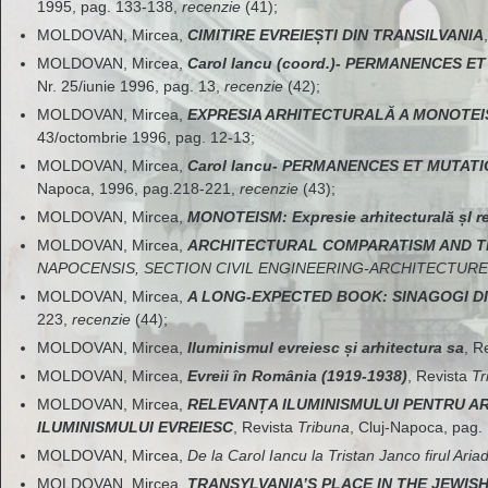
1995, pag. 133-138,
recenzie
(41);
MOLDOVAN, Mircea,
CIMITIRE EVREIEȘTI DIN TRANSILVANIA
MOLDOVAN, Mircea,
Carol Iancu (coord.)- PERMANENCES 
Nr. 25/iunie 1996, pag. 13,
recenzie
(42);
MOLDOVAN, Mircea,
EXPRESIA ARHITECTURALĂ A MONOTEI
43/octombrie 1996, pag. 12-13;
MOLDOVAN, Mircea,
Carol Iancu- PERMANENCES ET MUTAT
Napoca, 1996, pag.218-221,
recenzie
(43);
MOLDOVAN, Mircea,
MONOTEISM: Expresie arhitecturală șI r
MOLDOVAN, Mircea,
ARCHITECTURAL COMPARATISM AND T
NAPOCENSIS, SECTION CIVIL ENGINEERING-ARCHITECTURE
MOLDOVAN, Mircea,
A LONG-EXPECTED BOOK: SINAGOGI D
223,
recenzie
(44);
MOLDOVAN, Mircea,
Iluminismul evreiesc și arhitectura sa
, R
MOLDOVAN, Mircea,
Evreii în România (1919-1938)
, Revista
Tr
MOLDOVAN, Mircea,
RELEVANȚA ILUMINISMULUI PENTRU A
ILUMINISMULUI EVREIESC
, Revista
Tribuna
, Cluj-Napoca, pag.
MOLDOVAN, Mircea,
De la Carol Iancu la Tristan Janco firul Ari
MOLDOVAN, Mircea,
TRANSYLVANIA’S PLACE IN THE JEWIS