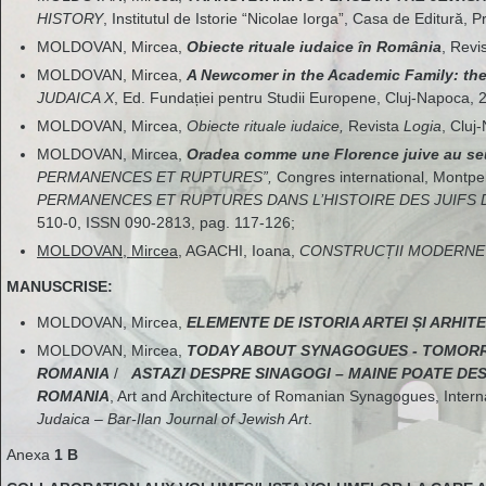
HISTORY
, Institutul de Istorie “Nicolae Iorga”, Casa de Editură, 
MOLDOVAN, Mircea,
Obiecte rituale iudaice în România
, Revi
MOLDOVAN, Mircea,
A Newcomer in the Academic Family: the
JUDAICA X
, Ed. Fundației pentru Studii Europene, Cluj-Napoca, 
MOLDOVAN, Mircea,
Obiecte rituale iudaice,
Revista
Logia
, Cluj
MOLDOVAN, Mircea,
Oradea comme une Florence juive au seu
PERMANENCES ET RUPTURES”,
Congres international, Montpel
PERMANENCES ET RUPTURES DANS L
’
HISTOIRE DES JUIFS D
510-0, ISSN 090-2813, pag. 117-126;
MOLDOVAN, Mircea
, AGACHI, Ioana,
CONSTRUCȚII MODERNE 
MANUSCRISE:
MOLDOVAN, Mircea,
ELEMENTE DE ISTORIA ARTEI ȘI ARHITE
MOLDOVAN, Mircea,
TODAY ABOUT SYNAGOGUES - TOMORR
ROMANIA
/
ASTAZI DESPRE SINAGOGI – MAINE POATE DE
ROMANIA
, Art and Architecture of Romanian Synagogues, Interna
Judaica – Bar-Ilan Journal of Jewish Art
.
Anexa
1 B