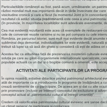
Particularitățile românești au fost, pană acum, următoarele: un patrimo
război mondial mult mai importantă decât in țările învecinate dar care a
visicitudine cronică și care a făcut (la momentul Joint și în concorda
rezultatul că astăzi situația predominantă este ceea a unui patrimoniu
(în provincie, în majoritatea localităților sunt adevărate evenimente,
Cea mai evidentă rezultantă este acea că exemplele de restaurare-con
cele de conversie reușite rarisime și nu se pot compara cu cele interna
România, pe parcursul istoriei, sunt mult mai evidente decât anumite r
subliminal deja demontat, individualitatea lor este evidentă, naturală și
trebuit să lupte ca să iasă din gheto și consideră că ești de atâtea ori
Acestea fac ca atitudinea față de prezervarea moștenirii culturale evrei
soluția pe care au găsit-o organismele internaționale specializate, care 
populație actuală ca un dat și o bogăție comună a omenirii, este accep
ACTIVITATI ALE PARTICIPANTILOR LA PROGRA
În opinia noastră, inițiative didactice privind patrimoniul arhitectura
atât de importante ca și introducerea în programa de învățământ a cur
crează sentimente de co-participare. De aceea am și dat cu alte ocaz
prin promovare (inclusiv pe Internet) conceptul de excluziune și adversi
conceptul actual al „patrimoniului cultural al întregii umanități”.
Credem că valorificarea patrimoniului cultural evreiesc are șanse dacă
un climat general de participare și conlucrare.