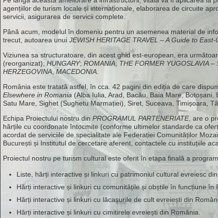
agențiilor de turism locale și internaționale, elaborarea de circuite apr
servicii, asigurarea de servicii complete.
Până acum, modelul în domeniu pentru un asemenea material de info
trecut, autoarea unui
JEWISH HERITAGE TRAVEL – A Guide to East-C
Viziunea sa structuratoare, din acest ghid est-european, era următoa
(reorganizat);
HUNGARY
;
ROMANIA
;
THE FORMER YUGOSLAVIA – 
HERZEGOVINA
,
MACEDONIA
.
România este tratată astfel, în cca. 42 pagini din ediția de care disp
Elsewhere in Romania
(Alba Iulia, Arad, Bacău, Baia Mare, Botoșani, 
Satu Mare, Sighet (Sughetu Marmației), Siret, Suceava, Timișoara, 
Echipa Proiectului nostru din
PROGRAMUL PARTENERIATE
, are o p
hărțile cu coordonate întocmite (conforme ultimelor standarde ca ofertă 
acordat de serviciile de specialitate ale Federației Comunităților Moza
București și Institutul de cercetare aferent, contactele cu instituțiile 
Proiectul nostru pe turism cultural este oferit în etapa finală a progra
Liste, hărți interactive și linkuri cu patrimoniul cultural evreiesc d
Hărți interactive și linkuri cu comunitățile și obștile în funcțiune î
Hărți interactive și linkuri cu lăcașurile de cult evreiești din Român
Hărți interactive și linkuri cu cimitirele evreiești din România.