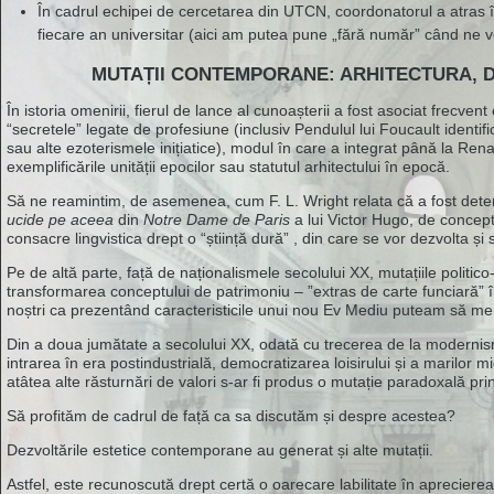
În cadrul echipei de cercetarea din UTCN, coordonatorul a atras în
fiecare an universitar (aici am putea pune „fără număr” când ne v
MUTAȚII CONTEMPORANE: ARHITECTURA, DE
În istoria omenirii, fierul de lance al cunoașterii a fost asociat frecven
“secretele” legate de profesiune (inclusiv Pendulul lui Foucault identifi
sau alte ezoterismele inițiatice), modul în care a integrat până la Renaș
exemplificările unității epocilor sau statutul arhitectului în epocă.
Să ne reamintim, de asemenea, cum F. L. Wright relata că a fost determ
ucide pe aceea
din
Notre Dame de Paris
a lui Victor Hugo, de concept
consacre lingvistica drept o “știință dură” , din care se vor dezvolta și 
Pe de altă parte, față de naționalismele secolului XX, mutațiile politico
transformarea conceptului de patrimoniu – ”extras de carte funciară” în
noștri ca prezentând caracteristicile unui nou Ev Mediu puteam să menți
Din a doua jumătate a secolului XX, odată cu trecerea de la modernism
intrarea în era postindustrială, democratizarea loisirului și a marilor mi
atâtea alte răsturnări de valori s-ar fi produs o mutație paradoxală pri
Să profităm de cadrul de față ca sa discutăm și despre acestea?
Dezvoltările estetice contemporane au generat și alte mutații.
Astfel, este recunoscută drept certă o oarecare labilitate în aprecierea 