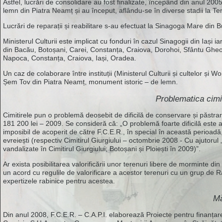
Astfel, lucrări de consolidare au fost finalizate, începând din anul 
lemn din Piatra Neamț și au început, aflându-se în diverse stadii la Te
Lucrări de reparații și reabilitare s-au efectuat la Sinagoga Mare di
Ministerul Culturii este implicat cu fonduri în cazul Sinagogii din Iași ia
din Bacău, Botoșani, Carei, Constanța, Craiova, Dorohoi, Sfântu Gheorgh
Napoca, Constanța, Craiova, Iași, Oradea.
Un caz de colaborare între instituții (Ministerul Culturii și cultelor ș
Șem Tov din Piatra Neamț, monument istoric – de lemn.
Problematica cimi
Cimitirele pun o problemă deosebit de dificilă de conservare și păstrar
181 200 lei – 2009. Se consideră că: „O problemă foarte dificilă este as
imposibil de acoperit de către F.C.E.R., în special în această perioadă
evreiești (respectiv Cimitirul Giurgiului – octombrie 2008 - Cu ajuto
vandalizate în Cimitirul Giurgiului; Botoșani și Ploiești în 2009)”.
Ar exista posibilitarea valorificării unor terenuri libere de morminte di
un acord cu regulile de valorificare a acestor terenuri cu un grup de Rab
expertizele rabinice pentru acestea.
Mă
Din anul 2008, F.C.E.R. – C.A.P.I. elaborează Proiecte pentru finanț