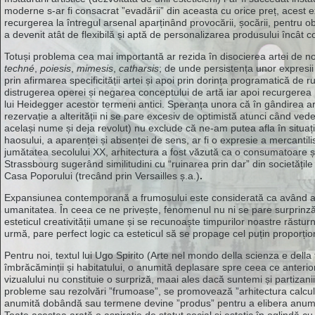
moderne s-ar fi consacrat ”evadării” din aceasta cu orice preț, acest ex
recurgerea la întregul arsenal aparținând provocării, șocării, pentru 
a devenit atât de flexibilă și aptă de personalizarea produsului încât
Totuși problema cea mai importantă ar rezida în disocierea artei de no
techné
,
poiesis
,
mimesis
,
catharsis
; de unde persistența unor expres
prin afirmarea specificității artei și apoi prin dorința programatică de 
distrugerea operei și negarea conceptului de artă iar apoi recurgerea 
lui Heidegger acestor termeni antici. Speranța unora că în gândirea arti
rezervație a alterității ni se pare excesiv de optimistă atunci când ve
același nume și deja revolut) nu exclude că ne-am putea afla în situația
haosului, a aparenței și absenței de sens, ar fi o expresie a mercantil
jumătatea secolului XX, arhitectura a fost văzută ca o consumatoare și m
Strassbourg sugerând similitudini cu “ruinarea prin dar” din societățile 
Casa Poporului (trecând prin Versailles ș.a.)
.
Expansiunea contemporană a frumosului este considerată ca având atribu
umanitatea. În ceea ce ne privește, fenomenul nu ni se pare surprinză
esteticul creativității umane și se recunoaște timpurilor noastre răsturn
urmă, pare perfect logic ca esteticul să se propage cel puțin proporțio
Pentru noi, textul lui Ugo Spirito (Arte nel mondo della scienza e dell
îmbrăcăminții și habitatului, o anumită deplasare spre ceea ce anterio
vizualului nu constituie o surpriză, maai ales dacă suntemi și partizani
probleme sau rezolvări ”frumoase”, se promovează ”arhitectura calculat
anumită dobândă sau termene devine ”produs” pentru a elibera anumite