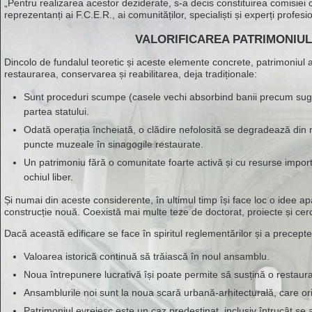
„Pentru realizarea acestor deziderate, s-a decis constituirea comisiei 
reprezentanți ai F.C.E.R., ai comunităților, specialiști și experți profes
VALORIFICAREA PATRIMONIUL
Dincolo de fundalul teoretic și aceste elemente concrete, patrimoniul 
restaurarea, conservarea și reabilitarea, deja tradiționale:
Sunt proceduri scumpe (casele vechi absorbind banii precum sugati
partea statului.
Odată operația încheiată, o clădire nefolosită se degradează d
puncte muzeale în sinagogile restaurate.
Un patrimoniu fără o comunitate foarte activă și cu resurse importa
ochiul liber.
Și numai din aceste considerente, în ultimul timp își face loc o idee apar
construcție nouă. Coexistă mai multe teze de doctorat, proiecte și cerc
Dacă această edificare se face în spiritul reglementărilor și a precept
Valoarea istorică continuă să trăiască în noul ansamblu.
Noua întrepunere lucrativă își poate permite să susțină o restaurar
Ansamblurile noi sunt la noua scară urbană-arhitecturală, care ori
Patrimoniul evreiesc este un caz predestinat, inclusiv întrucât se 