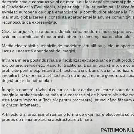
determinismele constructive și de mediu au fost depășite tocmai prin c
al Cruciadelor în Evul Mediu, al pelerinajului la Ierusalim sau Mecca în f
evreiești europene de după emancipare, a contribuțiilor alogene la Pr
mai mult, globalizarea și conștiința apartenenței la anume comunități s
recunoscută ca expresivitate.
Criza energetică, ce a permis debulonarea modernismului și promovarea
sistemului arhitectural modernist anterior și decomplexarea clientului c
Media electronică și tehnicile de modelare virtuală au și ele un aport c
lucru cu această abundență de imagini.
Intrarea în era postindustrială a flexibilizat extraordinar de mult produc
exploatare, servicii etc. Raportul tradițional 1 salar lunar/1 mp. de co
prohibitiv pentru exprimarea arhitecturală și urbanistică iar amortiza
imobiliar). O exprimare arhitecturală de impact nu mai generează secătui
deținătorilor de petrodolari.
În opinia noastră, războiul culturilor a fost ocultat, cei care dispun de
imaginile arhitecturale iar măsurile coercitive și de blocare ale advers
este foarte important (inclusiv pentru procreere). Atunci când făcea
migratori înfometați…
Arhitectura și urbanismul râmân o formă de exprimare elocventă cu va
produs de miniaturizare și abstractizarea binară.
PATRIMONIUL 