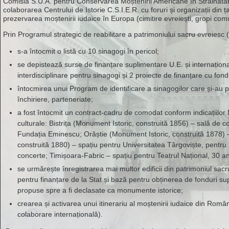
Comisia S.U.A. pentru Conservarea Moștenirii Americane în Străinătate 
colaborarea Centrului de Istorie C.S.I.E.R. cu foruri și organizații din
prezervarea moștenirii iudaice în Europa (cimitire evreiești, gropi co
Prin Programul strategic de reabilitare a patrimoniului sacru evreiesc (
s-a întocmit o listă cu 10 sinagogi în pericol;
se depistează surse de finanțare suplimentare U.E. și internaționa
interdisciplinare pentru sinagogi și 2 proiecte de finanțare cu fond
întocmirea unui Program de identificare a sinagogilor care și-au p
închiriere, parteneriate;
a fost întocmit un contract-cadru de comodat conform indicațiilor Mar
culturale: Bistrița (Monument Istoric, construită 1856) – sală de 
Fundația Eminescu; Orăștie (Monument Istoric, construită 1878) –
construită 1880) – spațiu pentru Universitatea Târgoviște, pentru
concerte; Timișoara-Fabric – spațiu pentru Teatrul Național, 30 a
se urmărește înregistrarea mai multor edificii din patrimoniul sacr
pentru finanțare de la Stat și bază pentru obținerea de fonduri sup
propuse spre a fi declasate ca monumente istorice;
crearea și activarea unui itinerariu al moștenirii iudaice din România
colaborare internațională).