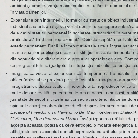
ambient și omniprezența mass mediei, ne aflăm în domeniul certit
în viața oamenilor.
Expansiune prin intermediul formelor cu statut de obiect industrial
industrial sau artizanal și s-a vorbit despre o subjugare subtilă a
de a defini statutul persoanei în societate, structurând în mare m
arhitecturală fiind bine reprezentată. Obiectul capătă o polivalență 
estetic permanent. Dacă la începuturile sale arta a îngreunat acces
în arta spațiilor publice și crearea instituției muzeale, timpurile r
din populație și o diferențiere a prețurilor operelor de artă. Compon
cu progresul tehnic (gadgetul la intersecția ludicului cu funcționalul
Imaginea ca vector al expansiunii contemporane a frumosului: Timpu
obiect (obiectul se prezintă pe sine însuși iar imaginea ar reprez
înregistrărilor, diapozitivelor, filmelor de artă, reproducerilor ca
multe despre realități pe care nu le-am cunoscut nemijlocit, realit
jumătate de secol și crizele au consacrat și o tendință ce se dor
spirituale chiar) ca aberație conducând spre alienarea omului de na
Escape of Freedom
,
To Have or to Be
, Max Horkheimer
Dialektik
Civilisation
,
One dimensional Man
). Însăși izgonirea urâtului de 
accepta această ipoteză ca ceva entropic, o moarte energetică a 
altfel, estetica a acceptat demult expresivitatea urâtului și în afar