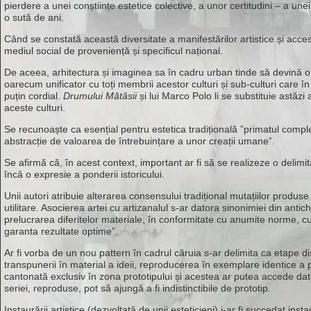
pierdere a unei conștiințe estetice colective, a unor certitudini – a 
o sută de ani.
Când se constată această diversitate a manifestărilor artistice și acces
mediul social de proveniență și specificul național.
De aceea, arhitectura și imaginea sa în cadru urban tinde să devină o
oarecum unificator cu toți membrii acestor culturi și sub-culturi care 
puțin cordial.
Drumului Mătăsii
și lui Marco Polo li se substituie astăzi 
aceste culturi.
Se recunoaște ca esențial pentru estetica tradițională ”primatul compl
abstracție de valoarea de întrebuințare a unor creații umane”.
Se afirmă că, în acest context, important ar fi să se realizeze o delimita
încă o expresie a ponderii istoricului.
Unii autori atribuie alterarea consensului tradițional mutațiilor produse
utilitare. Asocierea artei cu artizanalul s-ar datora sinonimiei din ant
prelucrarea diferitelor materiale, în conformitate cu anumite norme, c
garanta rezultate optime”.
Ar fi vorba de un nou pattern în cadrul căruia s-ar delimita ca etape di
transpunerii în material a ideii, reproducerea în exemplare identice a p
cantonată exclusiv în zona prototipului și acestea ar putea accede dato
seriei, reproduse, pot să ajungă a fi indistinctibile de prototip.
Instaurării artistice (dezvoltată de unii esteticieni) i-ar fi succedat in