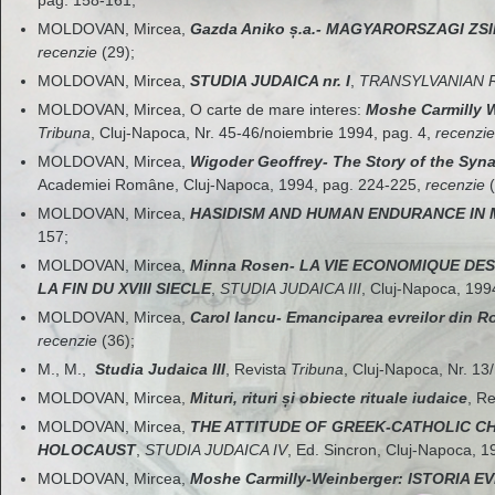
MOLDOVAN, Mircea,
Gazda Aniko ș.a.- MAGYARORSZAGI Z
recenzie
(29);
MOLDOVAN, Mircea,
STUDIA JUDAICA nr. I
,
TRANSYLVANIAN 
MOLDOVAN, Mircea, O carte de mare interes:
Moshe Carmilly 
Tribuna
, Cluj-Napoca, Nr. 45-46/noiembrie 1994, pag. 4,
recenzi
MOLDOVAN, Mircea,
Wigoder Geoffrey- The Story of the Sy
Academiei Române, Cluj-Napoca, 1994, pag. 224-225,
recenzie
(
MOLDOVAN, Mircea,
HASIDISM AND HUMAN ENDURANCE IN
157;
MOLDOVAN, Mircea,
Minna Rosen- LA VIE ECONOMIQUE DES
LA FIN DU XVIII SIECLE
,
STUDIA JUDAICA III
, Cluj-Napoca, 199
MOLDOVAN, Mircea,
Carol Iancu- Emanciparea evreilor din R
recenzie
(36);
M., M.,
Studia Judaica III
, Revista
Tribuna
, Cluj-Napoca, Nr. 13
MOLDOVAN, Mircea,
Mituri, rituri și obiecte rituale iudaice
, R
MOLDOVAN, Mircea,
THE ATTITUDE OF GREEK-CATHOLIC CH
HOLOCAUST
,
STUDIA JUDAICA IV
, Ed. Sincron, Cluj-Napoca, 1
MOLDOVAN, Mircea,
Moshe Carmilly-Weinberger: ISTORIA E