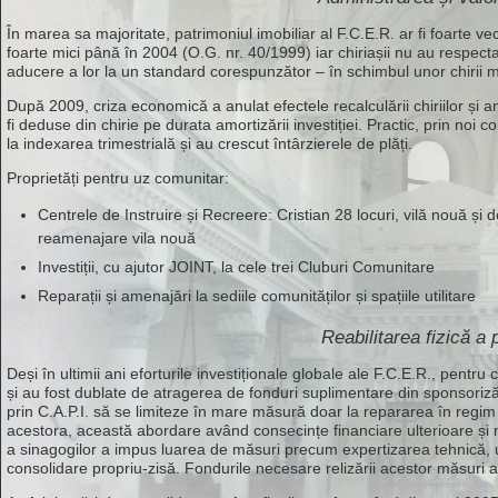
În marea sa majoritate, patrimoniul imobiliar al F.C.E.R. ar fi foarte vechi
foarte mici până în 2004 (O.G. nr. 40/1999) iar chiriașii nu au respectat
aducere a lor la un standard corespunzător – în schimbul unor chirii m
După 2009, criza economică a anulat efectele recalculării chiriilor și an
fi deduse din chirie pe durata amortizării investiției. Practic, prin noi 
la indexarea trimestrială și au crescut întârzierele de plăți.
Proprietăți pentru uz comunitar:
Centrele de Instruire și Recreere: Cristian 28 locuri, vilă nouă și
reamenajare vila nouă
Investiții, cu ajutor JOINT, la cele trei Cluburi Comunitare
Reparații și amenajări la sediile comunităților și spațiile utilitare
Reabilitarea fizică a
Deși în ultimii ani eforturile investiționale globale ale F.C.E.R., pentr
și au fost dublate de atragerea de fonduri suplimentare din sponsorizăr
prin C.A.P.I. să se limiteze în mare măsură doar la repararea în regim
acestora, această abordare având consecințe financiare ulterioare și ma
a sinagogilor a impus luarea de măsuri precum expertizarea tehnică, ur
consolidare propriu-zisă. Fondurile necesare relizării acestor măsuri au