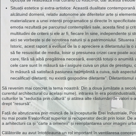
opoziția se realizează mai curând cu Kitsch-ul, dar acesta trebui
Situații estetice și extra-artistice: Această dualitate contemporană s
alcătuind domenii, relativ autonome ale diferitelor arte și element
materializare a unei intenții programatice și directe în specificita
emoția rezultată pe parcursul contemplării sale, acesta fiind și crit
multitudini de criterii și ele ar fi, fiecare în sine, independente ș
aici se vorbește și de ocrotirea naturii și a patrimoniului. Situarea 
Istoric, acest raport a evoluat de la o apreciere a diletantului la 
să fie resuscitat de media, loisir și presiunea crizei care poate ac
care, fără să aibă pregătirea necesară, exercită totuși o anumită ac
cele care sunt în măsură sa-i asigure cuiva un plus de prestigiu, o
în măsură să satisfacă pasiunea neîmplinită a cuiva, sub aspectul ac
necalificați diletanți; nu există gospodine diletante”. Diletantismul
Să revenim mai concret la tema noastră: Din a doua jumătate a secolu
curentul architectural cu același nume), intrarea în era postindustrială
culturilor la “seducția prin cultură” și atâtea alte răsturnări de valori
drept “resursă”.
Față de abrutizarea prin muncă de la începuturile Erei Industriale, Po
nu mai poate fi valorificat superior și recuperator decât prin loisir. De
a arhitecturii ca și ”carte a omenirii” și reimplantarea unor imagini urb
Călătoriile au avut întotdeauna un rol important în ventilaresa concep