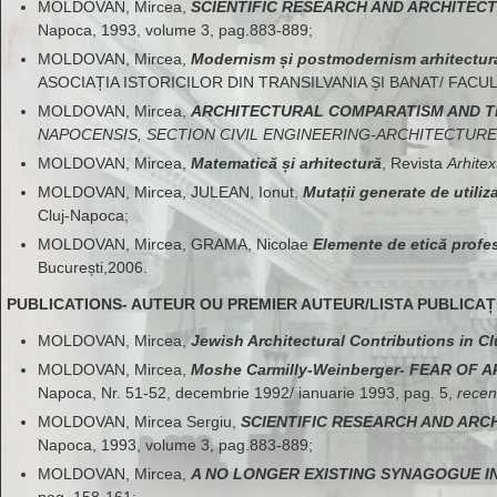
MOLDOVAN, Mircea,
SCIENTIFIC RESEARCH AND ARCHITEC
Napoca, 1993, volume 3, pag.883-889;
MOLDOVAN, Mircea,
Modernism și postmodernism arhitectur
ASOCIAȚIA ISTORICILOR DIN TRANSILVANIA ȘI BANAT/ FACULT
MOLDOVAN, Mircea,
ARCHITECTURAL COMPARATISM AND T
NAPOCENSIS, SECTION CIVIL ENGINEERING-ARCHITECTURE
MOLDOVAN, Mircea,
Matematică și arhitectură
, Revista
Arhitex
MOLDOVAN, Mircea, JULEAN, Ionut,
Mutații generate de utiliz
Cluj-Napoca;
MOLDOVAN, Mircea, GRAMA, Nicolae
Elemente de etică profes
București,2006.
PUBLICATIONS- AUTEUR OU PREMIER AUTEUR/LISTA PUBLICAȚ
MOLDOVAN, Mircea,
Jewish Architectural Contributions in C
MOLDOVAN, Mircea,
Moshe Carmilly-Weinberger- FEAR OF AR
Napoca, Nr. 51-52, decembrie 1992/ ianuarie 1993, pag. 5,
recen
MOLDOVAN, Mircea Sergiu,
SCIENTIFIC RESEARCH AND AR
Napoca, 1993, volume 3, pag.883-889;
MOLDOVAN, Mircea,
A NO LONGER EXISTING SYNAGOGUE IN
pag. 158-161;