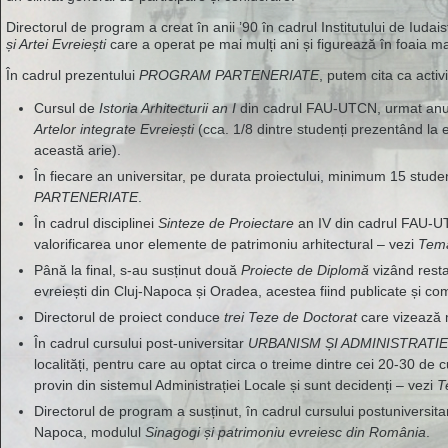
Directorul de program a creat în anii ’90 în cadrul Institutului de Iuda
și Artei Evreiești
care a operat pe mai mulți ani și figurează în foaia ma
În cadrul prezentului
PROGRAM PARTENERIATE
, putem cita ca activ
Cursul de
Istoria Arhitecturii an I
din cadrul FAU-UTCN, urmat anua
Artelor integrate Evreiești
(cca. 1/8 dintre studenți prezentând la e
această arie).
În fiecare an universitar, pe durata proiectului, minimum 15 stude
PARTENERIATE
.
În cadrul disciplinei
Sinteze de Proiectare
an IV din cadrul FAU-UT
valorificarea unor elemente de patrimoniu arhitectural – vezi
Tem
Până la final, s-au susținut două
Proiecte de Diplomă
vizând resta
evreiești din Cluj-Napoca și Oradea, acestea fiind publicate și com
Directorul de proiect conduce
trei Teze de Doctorat
care vizează m
În cadrul cursului post-universitar
URBANISM ȘI ADMINISTRATI
localități, pentru care au optat circa o treime dintre cei 20-30 de
provin din sistemul Administrației Locale și sunt decidenți – vezi
T
Directorul de program a susținut, în cadrul cursului postuniversitar
Napoca, modulul
Sinagogi și patrimoniu evreiesc din România
.