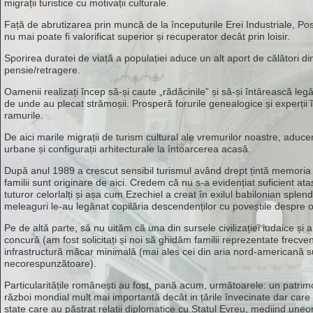
migrații turistice cu motivații culturale.
Față de abrutizarea prin muncă de la începuturile Erei Industriale, P
nu mai poate fi valorificat superior și recuperator decât prin loisir.
Sporirea duratei de viață a populației aduce un alt aport de călători di
pensie/retragere.
Oamenii realizați încep să-și caute „rădăcinile” și să-și întărească legă
de unde au plecat strămoșii. Prosperă forurile genealogice și experții î
ramurile.
De aici marile migrații de turism cultural ale vremurilor noastre, aducer
urbane și configurații arhitecturale la întoarcerea acasă.
După anul 1989 a crescut sensibil turismul având drept țintă memoria
familii sunt originare de aici. Credem că nu s-a evidențiat suficient 
tuturor celorlalți și așa cum Ezechiel a creat în exilul babilonian splen
meleaguri le-au legănat copilăria descendenților cu poveștile despre o 
Pe de altă parte, să nu uităm că una din sursele civilizației iudaice și 
concură (am fost solicitați și noi să ghidăm familii reprezentate frec
infrastructură măcar minimală (mai ales cei din aria nord-americană su
necorespunzătoare).
Particularitățile românești au fost, pană acum, următoarele: un patrimo
război mondial mult mai importantă decât in țările învecinate dar care 
state care au păstrat relații diplomatice cu Statul Evreu, mediind uneor