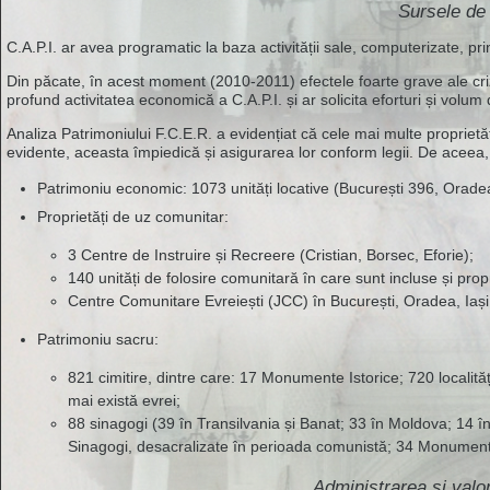
Sursele de 
C.A.P.I. ar avea programatic la baza activității sale, computerizate, princ
Din păcate, în acest moment (2010-2011) efectele foarte grave ale criz
profund activitatea economică a C.A.P.I. și ar solicita eforturi și vol
Analiza Patrimoniului F.C.E.R. a evidențiat că cele mai multe propriet
evidente, aceasta împiedică și asigurarea lor conform legii. De aceea, 
Patrimoniu economic: 1073 unități locative (București 396, Orade
Proprietăți de uz comunitar:
3 Centre de Instruire și Recreere (Cristian, Borsec, Eforie);
140 unități de folosire comunitară în care sunt incluse și prop
Centre Comunitare Evreiești (JCC) în București, Oradea, Iași și
Patrimoniu sacru:
821 cimitire, dintre care: 17 Monumente Istorice; 720 localități
mai există evrei;
88 sinagogi (39 în Transilvania și Banat; 33 în Moldova; 14 în
Sinagogi, desacralizate în perioada comunistă; 34 Monumente
Administrarea și valo