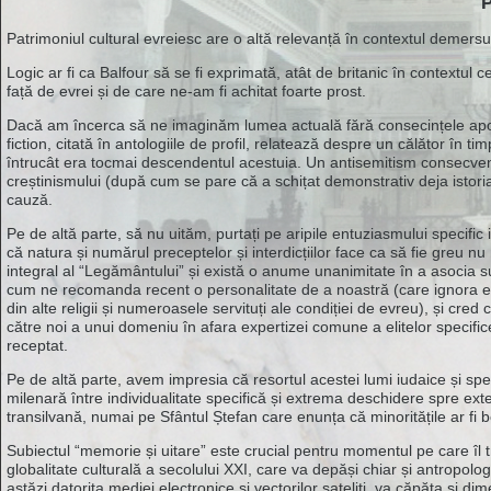
Comunitati
Patrimoniul cultural evreiesc are o altă relevanță în contextul demers
Domenii
Logic ar fi ca Balfour să se fi exprimată, atât de britanic în contextul c
față de evrei și de care ne-am fi achitat foarte prost.
Personalitati
Dacă am încerca să ne imaginăm lumea actuală fără consecințele aportul
fiction, citată în antologiile de profil, relatează despre un călător în t
întrucât era tocmai descendentul acestuia. Un antisemitism consecvent
Patrimoniu
creștinismului (după cum se pare că a schițat demonstrativ deja istor
cauză.
Pe de altă parte, să nu uităm, purtați pe aripile entuziasmului specifi
Lacasuri de cult
că natura și numărul preceptelor și interdicțiilor face ca să fie greu nu 
integral al “Legământului” și există o anume unanimitate în a asocia suc
cum ne recomanda recent o personalitate de a noastră (care ignora exem
din alte religii și numeroasele servituți ale condiției de evreu), și cr
către noi a unui domeniu în afara expertizei comune a elitelor specific
receptat.
Istor
Pe de altă parte, avem impresia că resortul acestei lumi iudaice și spe
milenară între individualitate specifică și extrema deschidere spre ext
transilvană, numai pe Sfântul Ștefan care enunța că minoritățile ar fi b
Subiectul “memorie și uitare” este crucial pentru momentul pe care îl
globalitate culturală a secolului XXI, care va depăși chiar și antropolo
astăzi datorita mediei electronice și vectorilor sateliți, va căpăta și d