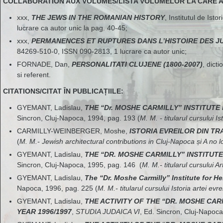
COLLABORATION AUX VOLUMES/LISTA VOLUMELOR LA CARE 
xxx,
THE JEWS IN THE ROMANIAN HISTORY
, Institutul de Ist
lucrare ca autor unic la pag. 40-45;
xxx,
PERMANENCES ET RUPTURES DANS L’HISTOIRE DES JUIF
84269-510-0, ISSN 090-2813, 1 lucrare ca autor unic;
FORNADE, Dan,
PERSONALITATI CLUJENE (1800-2007)
, dict
si referent.
CITATIONS/CITAT ÎN PUBLICAȚIILE:
GYEMANT, Ladislau,
THE “Dr. MOSHE CARMILLY” INSTITUTE
Sincron, Cluj-Napoca, 1994, pag. 193 (
M. M. - titularul cursului Is
CARMILLY-WEINBERGER, Moshe,
ISTORIA EVREILOR DIN TRA
(
M. M.- Jewish architectural contributions in Cluj-Napoca și A no 
GYEMANT, Ladislau,
THE “DR. MOSHE CARMILLY” INSTITUTE
Sincron, Cluj-Napoca, 1995, pag. 146 (
M. M.- titularul cursului A
GYEMANT, Ladislau,
The “Dr. Moshe Carmilly” Institute for 
Napoca, 1996, pag. 225 (
M. M.- titularul cursului Istoria artei evre
GYEMANT, Ladislau,
THE ACTIVITY OF THE “DR. MOSHE CAR
YEAR 1996/1997
,
STUDIA JUDAICA VI
, Ed. Sincron, Cluj-Napoc