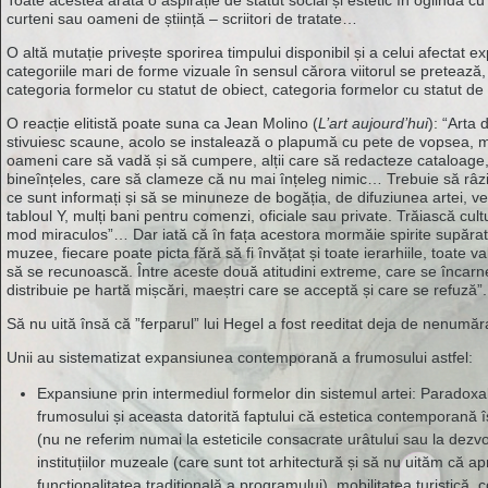
Toate acestea arată o aspirație de statut social și estetic în oglindă c
curteni sau oameni de știință – scriitori de tratate…
O altă mutație privește sporirea timpului disponibil și a celui afectat 
categoriile mari de forme vizuale în sensul cărora viitorul se pretează, 
categoria formelor cu statut de obiect, categoria formelor cu statut de
O reacție elitistă poate suna ca Jean Molino (
L’art aujourd’hui
): “Arta 
stivuiesc scaune, acolo se instalează o plapumă cu pete de vopsea, ma
oameni care să vadă și să cumpere, alții care să redacteze cataloage, s
bineînțeles, care să clameze că nu mai înțeleg nimic… Trebuie să râz
ce sunt informați și să se minuneze de bogăția, de difuziunea artei, v
tabloul Y, mulți bani pentru comenzi, oficiale sau private. Trăiască cul
mod miraculos”… Dar iată că în fața acestora mormăie spirite supărate
muzee, fiecare poate picta fără să fi învățat și toate ierarhiile, toate
să se recunoască. Între aceste două atitudini extreme, care se încarne
distribuie pe hartă mișcări, maeștri care se acceptă și care se refuză”.
Să nu uită însă că ”ferparul” lui Hegel a fost reeditat deja de nenumăr
Unii au sistematizat expansiunea contemporană a frumosului astfel:
Expansiune prin intermediul formelor din sistemul artei: Paradoxa
frumosului și aceasta datorită faptului că estetica contemporană î
(nu ne referim numai la esteticile consacrate urâtului sau la dezvo
instituțiilor muzeale (care sunt tot arhitectură și să nu uităm că
funcționalitatea tradițională a programului), mobilitatea turistică, 