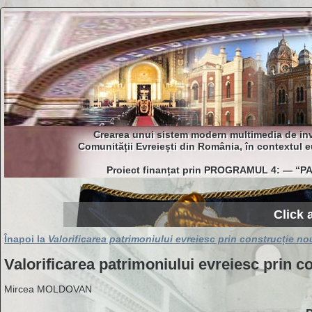
Crearea unui sistem modern multimedia de inven
Comunității Evreiești din România, în contextul eu
Proiect finanțat prin PROGRAMUL 4: — “
Click 
Înapoi la
Valorificarea patrimoniului evreiesc prin construcție no
Valorificarea patrimoniului evreiesc prin c
Mircea MOLDOVAN