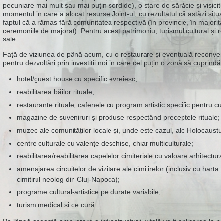
pecuniare mai mult sau mai puțin sordide), o stare de sărăcie și visic
momentul în care a alocat resurse Joint-ul, cu rezultatul că astăzi si
faptul că a rămas fără comunitatea respectivă (în provincie, în majori
ceremoniile de majorat). Pentru acest patrimoniu, turismul cultural și rel
sale.
Față de viziunea de până acum, cu o restaurare și eventuală reconversi
pentru dezvoltări prin investiții noi în care cel puțin o zonă să cuprind
hotel/guest house cu specific evreiesc;
reabilitarea băilor rituale;
restaurante rituale, cafenele cu program artistic specific pentru c
magazine de suveniruri și produse respectând preceptele rituale;
muzee ale comunităților locale și, unde este cazul, ale Holocaustu
centre culturale cu valențe deschise, chiar multiculturale;
reabilitarea/reabilitarea capelelor cimiteriale cu valoare arhitectur
amenajarea circuitelor de vizitare ale cimitirelor (inclusiv cu hart
cimitirul neolog din Cluj-Napoca);
programe cultural-artistice pe durate variabile;
turism medical și de cură.
Pe lângă această ameliorare a infrastructurii, vitală va fi aplicarea la