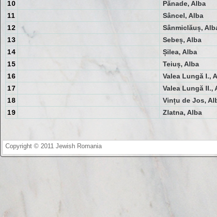
10
Pănade, Alba
11
Sâncel, Alba
12
Sânmiclăuș, Alb
13
Sebeș, Alba
14
Șilea, Alba
15
Teiuș, Alba
16
Valea Lungă I., 
17
Valea Lungă II., 
18
Vințu de Jos, Al
19
Zlatna, Alba
Copyright © 2011 Jewish Romania