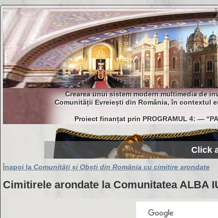
Crearea unui sistem modern multimedia de inven
Comunității Evreiești din România, în contextul eu
Proiect finanțat prin PROGRAMUL 4: — “
Click 
Înapoi la
Comunități și Obști din România cu cimitire arondate
Cimitirele arondate la Comunitatea ALBA 