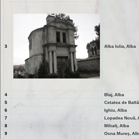
3
Alba Iulia, Alba
4
Blaj, Alba
5
Cetatea de Baltă
6
Ighiu, Alba
7
Lopadea Nouă, 
8
Mihalț, Alba
9
Ocna Mureș, Al