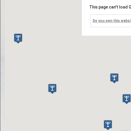
Comunitati
This page can't load 
Domenii
Do you own this websi
Personalitati
Patrimoniu
Lacasuri de cult
Istor